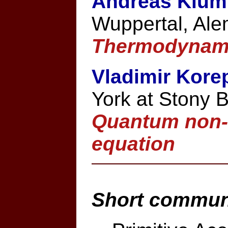
Andreas Klüm
Wuppertal, Ale
Thermodynami
Vladimir Kore
York at Stony 
Quantum non-l
equation
Short commun