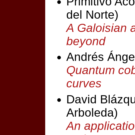
Primitivo Ac
del Norte)
A Galoisian
beyond
Andrés Ángel
Quantum cob
curves
David Blázqu
Arboleda)
An applicatio