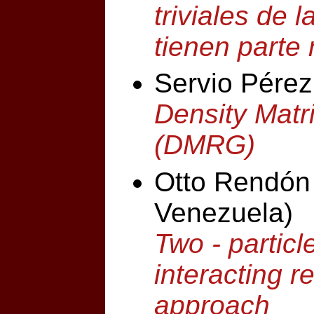
triviales de 
tienen parte 
Servio Pérez
Density Matr
(DMRG)
Otto Rendón
Venezuela)
Two - particle
interacting r
approach