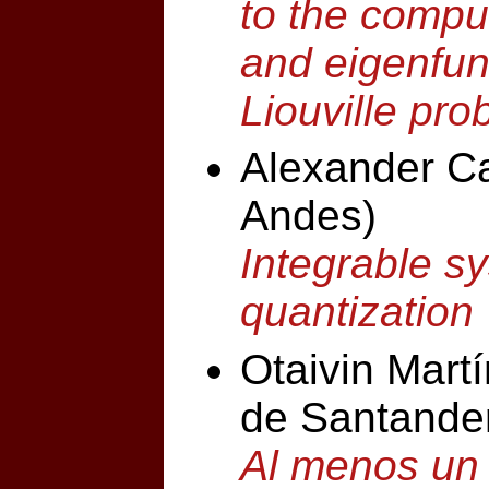
to the compu
and eigenfun
Liouville pr
Alexander Ca
Andes)
Integrable s
quantization
Otaivin Martí
de Santande
Al menos un 