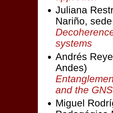
Juliana Rest
Nariño, sede
Decoherence 
systems
Andrés Reye
Andes)
Entanglement 
and the GNS
Miguel Rodrí