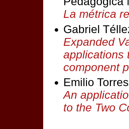
Pedagógica 
La métrica r
Gabriel Téll
Expanded V
applications
component 
Emilio Torre
An applicati
to the Two 