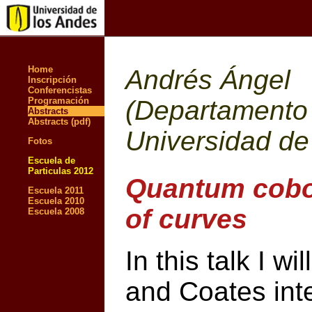
Home
Andrés Ángel
Inscripción
Conferencistas
Programación
(Departamento
Abstracts
Abstracts (pdf)
Universidad de
Fotos
Escuela de
Particulas 2012
Quantum cobo
Escuela 2011
Escuela 2010
of curves
Escuela 2008
In this talk I w
and Coates inte