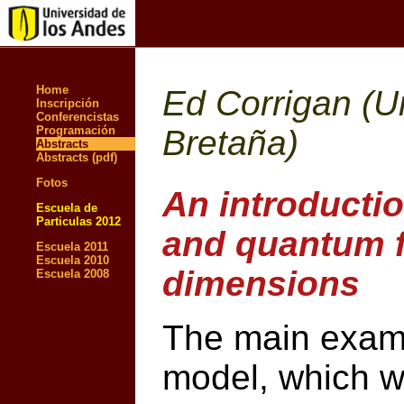
Home
Ed Corrigan (Un
Inscripción
Conferencistas
Programación
Bretaña)
Abstracts
Abstracts (pdf)
Fotos
An introductio
Escuela de
Particulas 2012
and quantum f
Escuela 2011
Escuela 2010
dimensions
Escuela 2008
The main examp
model, which wil