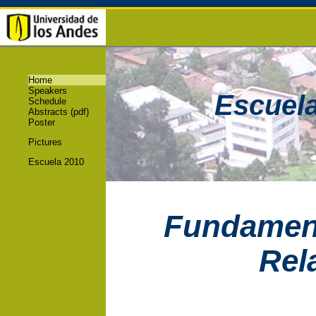
Home
Speakers
Escuela
Schedule
Abstracts (pdf)
Poster
Pictures
Escuela 2010
Fundament
Rel