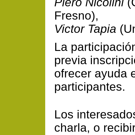
Piero Nicolini
(C
Fresno),
Victor Tapia
(Un
La participació
previa inscrip
ofrecer ayuda 
participantes.
Los interesados
charla, o recib