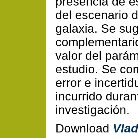
presencia de es
del escenario 
galaxia. Se su
complementarios
valor del pará
estudio. Se co
error e incert
incurrido duran
investigación.
Download
Vlad