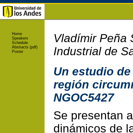
Home
Vladímir Peña 
Speakers
Schedule
Abstracts (pdf)
Industrial de S
Poster
Un estudio de 
región circumn
NGOC5427
Se presentan a
dinámicos de l