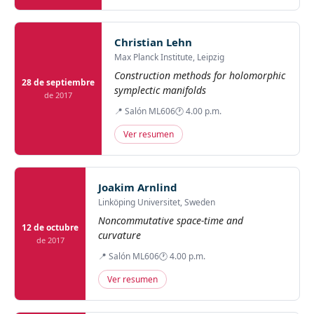
Christian Lehn
Max Planck Institute, Leipzig
Construction methods for holomorphic
28 de septiembre
symplectic manifolds
de 2017
📍 Salón ML606
🕐 4.00 p.m.
Ver resumen
Joakim Arnlind
Linköping Universitet, Sweden
Noncommutative space-time and
12 de octubre
curvature
de 2017
📍 Salón ML606
🕐 4.00 p.m.
Ver resumen