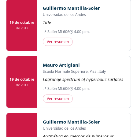
Guillermo Mantilla-Soler
Universidad de los Andes
Title
19 de octubre
de 2017
📍 Salón ML606
🕐 4.00 p.m.
Ver resumen
Mauro Artigiani
Scuola Normale Superiore, Pisa, Italy
Lagrange spectrum of hyperbolic surfaces
19 de octubre
de 2017
📍 Salón ML606
🕐 4.00 p.m.
Ver resumen
Guillermo Mantilla-Soler
Universidad de los Andes
Aritmética en cuerpos de números vs