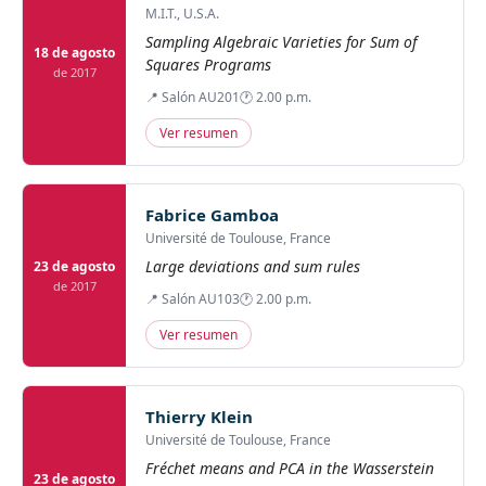
M.I.T., U.S.A.
Sampling Algebraic Varieties for Sum of
18 de agosto
Squares Programs
de 2017
📍 Salón AU201
🕐 2.00 p.m.
Ver resumen
Fabrice Gamboa
Université de Toulouse, France
Large deviations and sum rules
23 de agosto
de 2017
📍 Salón AU103
🕐 2.00 p.m.
Ver resumen
Thierry Klein
Université de Toulouse, France
Fréchet means and PCA in the Wasserstein
23 de agosto