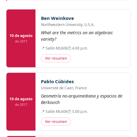
Ben Weinkove
Northwestern University, U.S.A.
What are the metrics on an algebraic
10 de agosto
variety?
de 2017
📍 Salón ML606
🕐 4.00 p.m.
Ver resumen
Pablo Cúbides
Université de Caen, France
Geometría no-arquimediana y espacios de
10 de agosto
Berkovich
de 2017
📍 Salón ML606
🕐 5.00 p.m.
Ver resumen