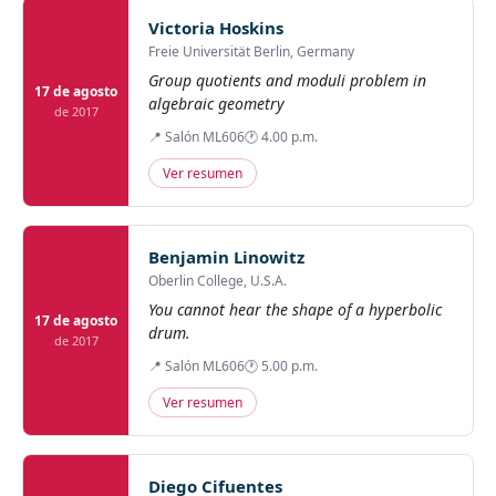
Victoria Hoskins
Freie Universität Berlin, Germany
Group quotients and moduli problem in
17 de agosto
algebraic geometry
de 2017
📍 Salón ML606
🕐 4.00 p.m.
Ver resumen
Benjamin Linowitz
Oberlin College, U.S.A.
You cannot hear the shape of a hyperbolic
17 de agosto
drum.
de 2017
📍 Salón ML606
🕐 5.00 p.m.
Ver resumen
Diego Cifuentes